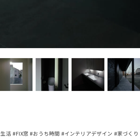
新生活 #FIX窓 #おうち時間 #インテリアデザイン #家づく