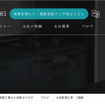
85
現場見積もり・電話相談のご予約はこちら
ラリー
当社の特徴
会社概要
ブログ
水回り
コラム
デザイン
設計
増改築
外壁工事
建築工事なら住建みやざき
ブログ
木造新築工事 2階建