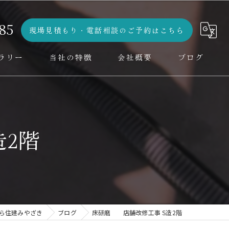
85
現場見積もり・電話相談のご予約はこちら
ラリー
当社の特徴
会社概要
ブログ
水回り
コラム
デザイン
2階
設計
増改築
外壁工事
ら住建みやざき
ブログ
床研磨 店舗改修工事 S造2階