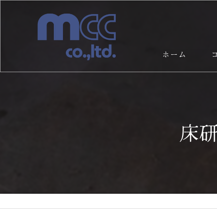
ホーム
サ
床