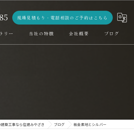
85
現場見積もり・電話相談のご予約はこちら
ラリー
当社の特徴
会社概要
ブログ
水回り
コラム
デザイン
設計
増改築
外壁工事
の建築工事なら住建みやざき
ブログ
板金素地とシルバー