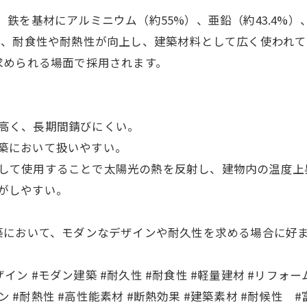
eel）は、鉄を基材にアルミニウム（約55%）、亜鉛（約43.
て、耐食性や耐熱性が向上し、建築材料として広く使われて
求められる場面で採用されます。
性が高く、長期間錆びにくい。
建築において扱いやすい。
根材として使用することで太陽光の熱を反射し、建物内の温度
工がしやすい。
築において、モダンなデザインや耐久性を求める場合に好
イン #モダン建築 #耐久性 #耐食性 #軽量建材 #リフォー
ン #耐熱性 #高性能素材 #断熱効果 #建築素材 #耐候性