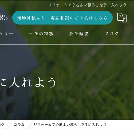
リフォームで心地よい暮らしを手に入れよう
85
現場見積もり・電話相談のご予約はこちら
ラリー
当社の特徴
会社概要
ブログ
水回り
コラム
デザイン
に入れよう
設計
増改築
外壁工事
ログ
コラム
リフォームで心地よい暮らしを手に入れよう